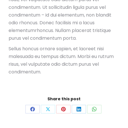
condimentum. Ut sollicitudin ligula purus vel
condimentum – id dui elementum, non blandit
odio rhoncus. Donec facilisis mi a lacus
elementumrhoncus. Nullam placerat tristique
purus vel condimentum porta.
Sellus honcus ornare sapien, et laoreet nisi
malesuada eu tempus dictum. Morbi eu rutrum
risus, vel vulputate odio dictum purus vel
condimentum.
Share this post
Share
Share
Share
Share
Share
on
on
on
on
on